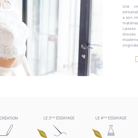
Une cr
artisana
a son im
matières
Laissez 
douces
moderne
original