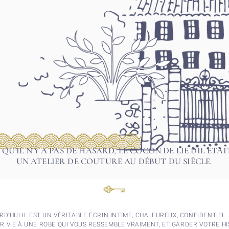
 QU'IL N'Y A PAS DE HASARD, LE COCON DE LIE DIL ÉTAI
UN ATELIER DE COUTURE AU DÉBUT DU SIÈCLE.
D'HUI IL EST UN VÉRITABLE ÉCRIN INTIME, CHALEUREUX, CONFIDENTIEL..
 VIE À UNE ROBE QUI VOUS RESSEMBLE VRAIMENT, ET GARDER VOTRE HI