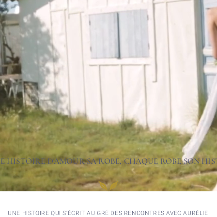
 HISTOIRE D'AMOUR SA ROBE, CHAQUE ROBE SON HIST
UNE HISTOIRE QUI S'ÉCRIT AU GRÉ DES RENCONTRES AVEC AURÉLIE