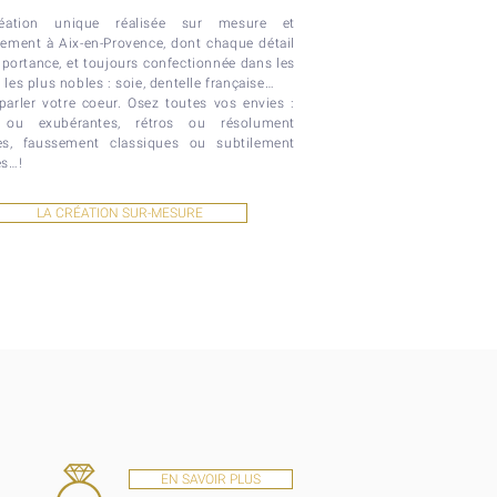
éation unique réalisée sur mesure et
lement à Aix-en-Provence, dont chaque détail
portance, et toujours confectionnée dans les
 les plus nobles : soie, dentelle française…
parler votre coeur. Osez toutes vos envies :
 ou exubérantes, rétros ou résolument
s, faussement classiques ou subtilement
es…!
LA CRÉATION SUR-MESURE
EN SAVOIR PLUS