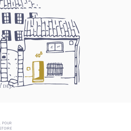
T DÉJÀ
. POUR
STOIRE