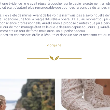
it une évidence : elle avait réussi à coucher sur le papier exactement la rob
exploit était d'autant plus remarquable que pour des raisons de distances, 
s, il en a été de même. Avant de les voir, je n'arrivais pas à savoir quelle de
. et encore une fois la magie d'Aurélie a opéré. J'ai su au moment où j'ai vu
conscience professionnelle, Aurélie m'en a proposé d'autres que j'ai à pei
 le jour de mon mariage était celle que je désirais depuis toujours. Qu'Aurél
lement été un tour de force mais aussi un superbe cadeau.
 robes est charmante, drôle, à l'écoute et dans un atelier ravissant est du
Morgane