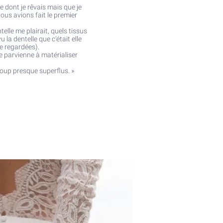
e dont je rêvais mais que je
nous avions fait le premier
ntelle me plairait, quels tissus
 la dentelle que c'était elle
ne regardées).
ie parvienne à matérialiser
 coup presque superflus.
»